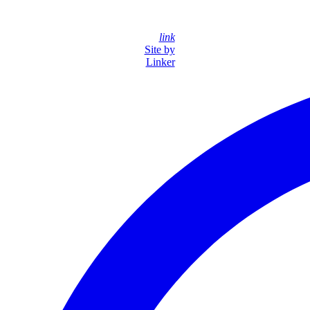
link
Site by
Linker