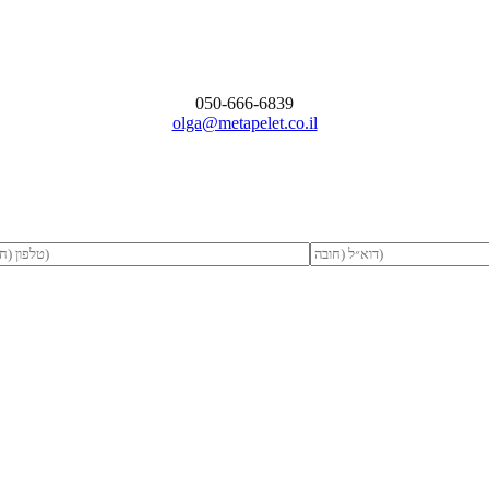
050-666-6839
olga@metapelet.co.il
צלצלו עכשיו 08-856-0008