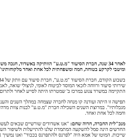
לאחר 34 שנה, חברת הסיעוד "מ.ט.ע" הוותיקה באשדוד, חנכ
ומיטבי לקרקע בטוחה, חמה ומשפחתית לכל אחת ואחד מלקוחותינו"
התקיימה במשרד צנוע במרכז ב' שמטרתו היתה לסייע לאחר ולתרום ל
תפישה זו היתה ועודנה קו מנחה לחברה שצמחה במהלך השנים והעני
מגבלותיו". במרוצת השנים השכילה חברת "מ.ט.ע" לבנות צוות מדהים
וחמה לכל אחת ואחד.
מנכ"לית החברה, חדוה שחם:
"אנו אשדודים שורשיים שבאים לעשות 
החדשים הינה סמל להשקעה המתמדת שלנו להתייעלות ולשיפור השירות
שייכות. המוטו של אמא היה "לפרנס ולהתפרנס בכבוד" ואנו נמשיך 