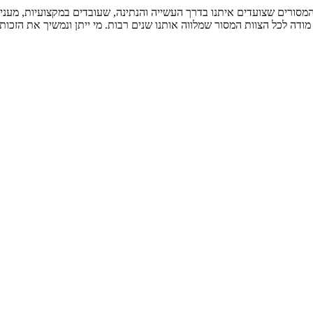
המסורים שצועדים איתנו בדרך העשייה והנתינה, שעובדים במקצועיות, מע
מודה לכל הצוות המסור שמלווה אותנו שנים רבות. מי ייתן ונמשיך את הזכות
לשירותכם מרכז מידע אנושי, מקצועי ומהיר למיצוי זכויות הקשיש
צלצלו עכשיו 08-856-0008