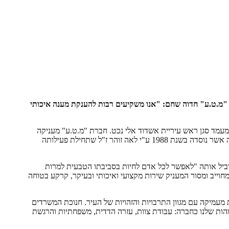
ברת "מ.ט.ע" חדוה שחם: "אנו משקיעים רבות להענקת מענה איכותי
ודם, חברת הסיעוד "מ.ט.ע", חברת סיעוד עם וותק של 34 שנים באשדוד, חנכה משרדים חדשים בבניין גן העיר (הגדוד העברי 5/18) במעמד סגן ראש עיריית אשדוד אלי נכט. חברת "מ.ט.ע" מעניקה
שירותי סיעוד ורווחה לזכאי המוסד לביטוח לאומי, לניצולי שואה, לאנשים הזקוקים לעובד זר וללקוחות פרטיים. "מ.ט.ע" היא כאמור, חברה וותיקה אשר נוסדה בשנת 1988 ע"י לאה זוהר ז"ל שתחילת פעילותה
וביל אותה "לאפשר לכל אדם לחיות בסביבתו הטבעית למרות
וייב ומסור המעניק שירות מקצועי ואיכותי ובעיקר, קרקע בטוחה
עמיקה עם מגוון התרבויות והזהויות של העיר. חנוכת המשרדים
הות שלנו כחברה: עבודת צוות, עזרה הדדית, משפחתיות והרגשת