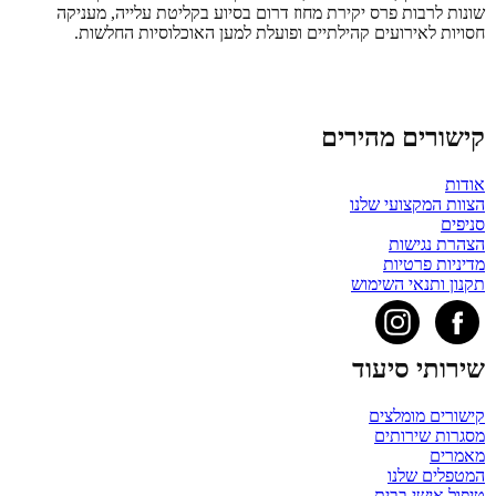
שונות לרבות פרס יקירת מחוז דרום בסיוע בקליטת עלייה, מעניקה
חסויות לאירועים קהילתיים ופועלת למען האוכלוסיות החלשות.
לשירותכם מרכז מידע אנושי, מקצועי ומהיר למיצוי זכויות הקשיש
צלצלו עכשיו 08-856-0008
קישורים מהירים
אודות
הצוות המקצועי שלנו
סניפים
הצהרת נגישות
מדיניות פרטיות
תקנון ותנאי השימוש
שירותי סיעוד
קישורים מומלצים
מסגרות שירותים
מאמרים
המטפלים שלנו
טיפול אישי בבית